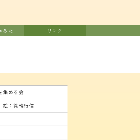
かるた
リンク
を集める会
 絵：箕輪行信